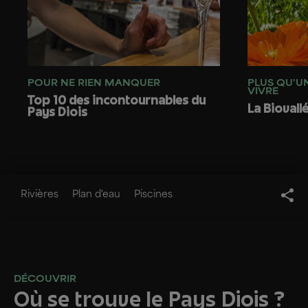
POUR NE RIEN MANQUER
PLUS QU'U
VIVRE
Top 10 des incontournables du
La Biovall
Pays Diois
Rivières
Plan d'eau
Piscines
DÉCOUVRIR
Où se trouve le Pays Diois ?