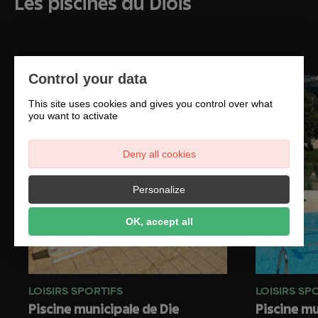
Les piscines du Diois
Control your data
This site uses cookies and gives you control over what
you want to activate
Deny all cookies
Personalize
OK, accept all
LOISIRS SPORTIFS
LOISIRS SP
Piscine municipale de Die
Piscine mu