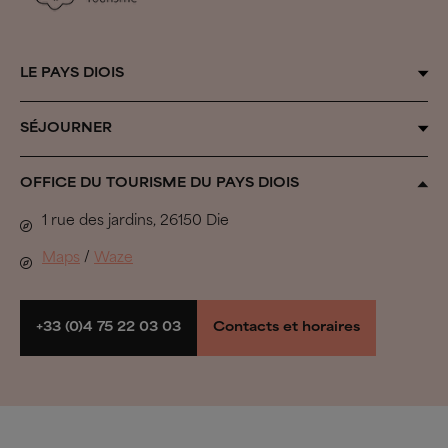
LE PAYS DIOIS
Qui sommes-nous ?
SÉJOURNER
Au fil des saisons
Organiser son séjour
OFFICE DU TOURISME DU PAYS DIOIS
Inspiration Vercors
Tous les hébergements
1 rue des jardins, 26150 Die
Biovallée®
Se défouler
Maps
/
Waze
Pastoralisme
À voir, à faire
Parcs naturels et espaces préservés
Randonner et rouler
+33 (0)4 75 22 03 03
Contacts et horaires
Groupes
Espace presse
Espace pro