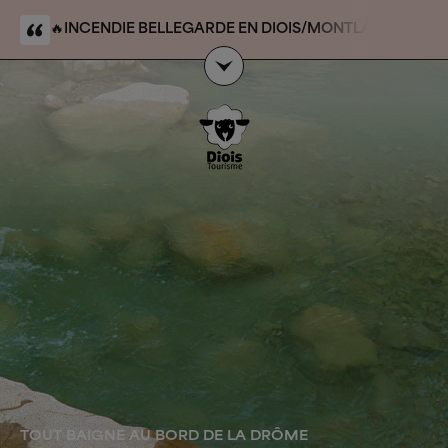
🔥
INCENDIE BELLEGARDE EN DIOIS/MONTLAHUC
:
massif/forêt domaniale du Claps. Le site du Claps
n’est pas touché par l’événement et reste accessible
`
TOUT BAIGNE AU BORD DE LA DRÔME