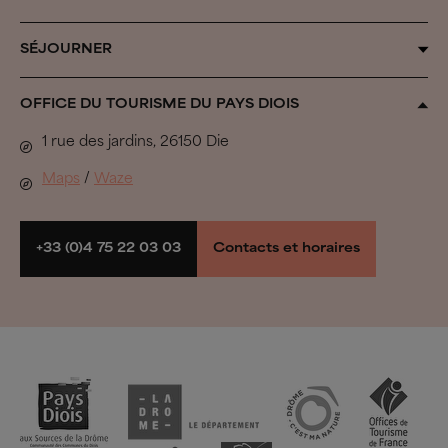
Qui sommes-nous ?
SÉJOURNER
Au fil des saisons
Organiser son séjour
OFFICE DU TOURISME DU PAYS DIOIS
Inspiration Vercors
Tous les hébergements
1 rue des jardins, 26150 Die
Biovallée®
Se défouler
Maps
/
Waze
Pastoralisme
À voir, à faire
Parcs naturels et espaces préservés
Randonner et rouler
+33 (0)4 75 22 03 03
Contacts et horaires
Groupes
Espace presse
Espace pro