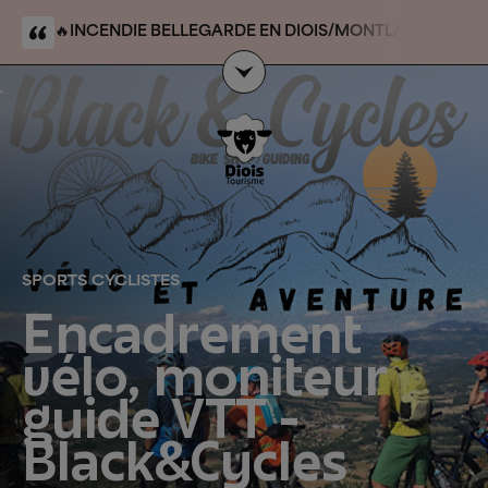
🔥
INCENDIE BELLEGARDE EN DIOIS/MONTLAHUC
:
massif/forêt domaniale du Claps. Le site du Claps
n’est pas touché par l’événement et reste accessible
`
SPORTS CYCLISTES
Encadrement
vélo, moniteur
guide VTT -
Black&Cycles