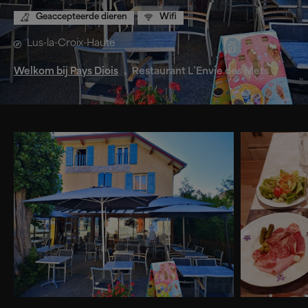
Geaccepteerde dieren
Wifi
Lus-la-Croix-Haute
Welkom bij Pays Diois
Restaurant L’Envie des Mets