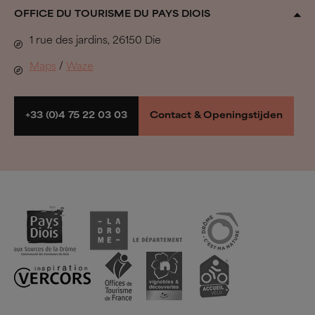
Alle accommodaties
OFFICE DU TOURISME DU PAYS DIOIS
Biovallée®
Uit de band springen
1 rue des jardins, 26150 Die
Het herdersleven
In de Pays Diois gaan we…
Maps
/
Waze
Regionale natuurparken
Wandelen & Fietsen
Boek mijn verblijf
+33 (0)4 75 22 03 03
Contact & Openingstijden