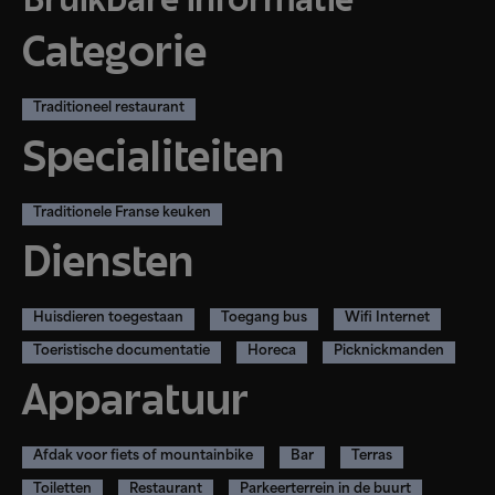
Bruikbare informatie
Categorie
Traditioneel restaurant
Specialiteiten
Traditionele Franse keuken
Diensten
Huisdieren toegestaan
Toegang bus
Wifi Internet
Toeristische documentatie
Horeca
Picknickmanden
Apparatuur
Afdak voor fiets of mountainbike
Bar
Terras
Toiletten
Restaurant
Parkeerterrein in de buurt