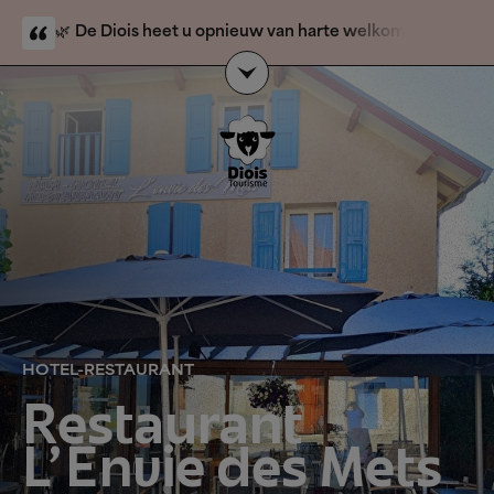
🌿
De Diois heet u opnieuw van harte welkom.
De
natuurbrand is voorbij en toeristische activiteiten zijn
weer geopend. Alleen de berggebieden Solaure,
`
Justin en l’Aup blijven gesloten voor het publiek.
Onze
gastvrouwen en gastheren
van de VVV-kantoren
staan voor u klaar om u veilig en zorgeloos wegwijs te
maken in de Diois.
HOTEL-RESTAURANT
Restaurant
L'Envie des Mets