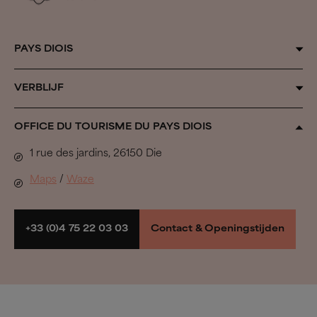
PAYS DIOIS
Door de seizoenen heen
VERBLIJF
Inspiration Vercors
Alle accommodaties
OFFICE DU TOURISME DU PAYS DIOIS
Biovallée®
Uit de band springen
1 rue des jardins, 26150 Die
Het herdersleven
In de Pays Diois gaan we…
Maps
/
Waze
Regionale natuurparken
Wandelen & Fietsen
Boek mijn verblijf
+33 (0)4 75 22 03 03
Contact & Openingstijden