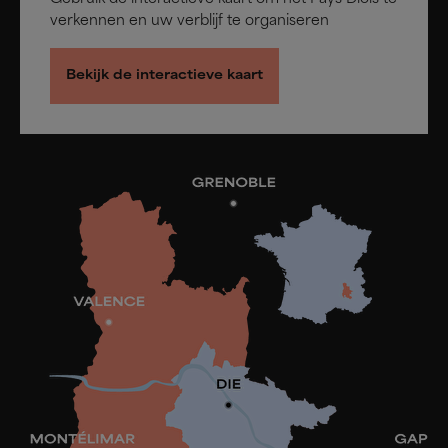
verkennen en uw verblijf te organiseren
Bekijk de interactieve kaart