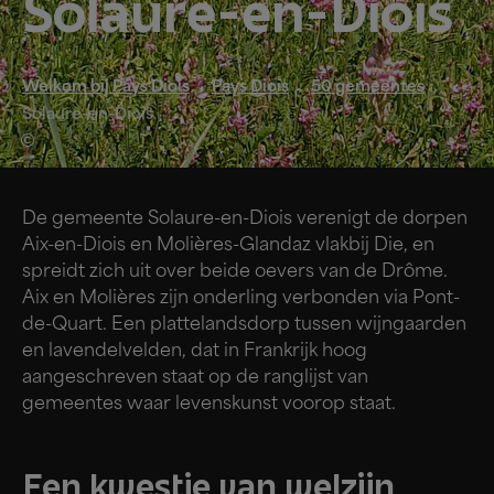
Solaure-en-Diois
Welkom bij Pays Diois
Pays Diois
50 gemeentes
Solaure-en-Diois
De gemeente Solaure-en-Diois verenigt de dorpen
Aix-en-Diois en Molières-Glandaz vlakbij Die, en
spreidt zich uit over beide oevers van de Drôme.
Aix en Molières zijn onderling verbonden via Pont-
de-Quart. Een plattelandsdorp tussen wijngaarden
en lavendelvelden, dat in Frankrijk hoog
aangeschreven staat op de ranglijst van
gemeentes waar levenskunst voorop staat.
Een kwestie van welzijn