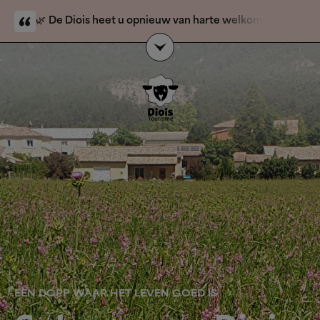
🌿
De Diois heet u opnieuw van harte welkom.
De
natuurbrand is voorbij en toeristische activiteiten zijn
weer geopend. Alleen de berggebieden Solaure,
`
Justin en l’Aup blijven gesloten voor het publiek.
Onze
gastvrouwen en gastheren
van de VVV-kantoren
staan voor u klaar om u veilig en zorgeloos wegwijs te
maken in de Diois.
EEN DORP WAAR HET LEVEN GOED IS