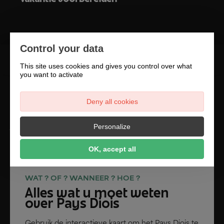
Vakantie voorbereiden
Control your data
This site uses cookies and gives you control over what
you want to activate
Deny all cookies
ONTDEKKEN
Personalize
Waar ligt het Pays Diois ?
OK, accept all
WAT ? OF ? WANNEER ? HOE ?
Alles wat u moet weten
over Pays Diois
Gebruik de interactieve kaart om het Pays Diois te