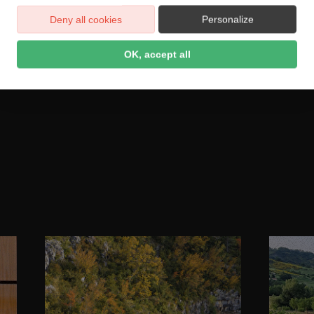
Deny all cookies
Personalize
r Sainte-Croi
OK, accept all
n