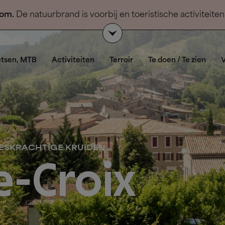
kom.
De natuurbrand is voorbij en toeristische activiteit
or het publiek.
Onze gastvrouwen en gastheren
van de V
etsen, MTB
Activiteiten
Terroir
Te doen / Te zien
V
ESKRACHTIGE KRUIDEN
e-Croix