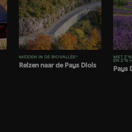
MIDDEN IN DE BIOVALLÉE®
MET Z’N
EN Z’N 
Reizen naar de Pays Diois
Pays 