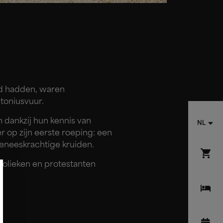
igd hadden, waren
ntoniusvuur.
dankzij hun kennis van
NL
 op zijn eerste roeping: een
geneeskrachtige kruiden.
holieken en protestanten