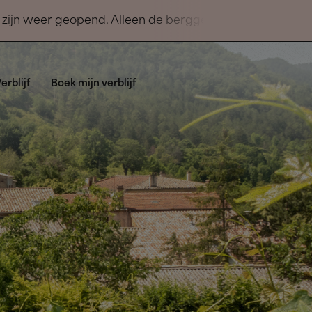
en zijn weer geopend. Alleen de berggebieden
VV-kantoren staan voor u klaar om u veilig en
erblijf
Boek mijn verblijf