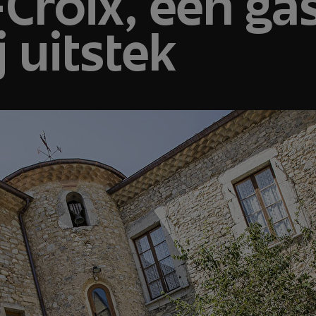
Croix, een gas
j uitstek