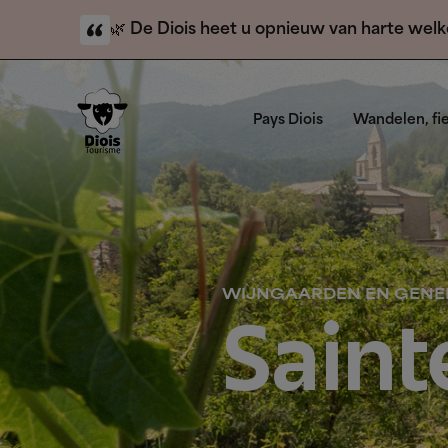
🌿
De Diois heet u opnieuw van harte wel
Solaure, Justin en l’Aup blijven gesloten vo
zorgeloos wegwijs te maken in de Diois.
`
Pays Diois
Wandelen, fi
WIJNGAARDEN EN GENE
Saint