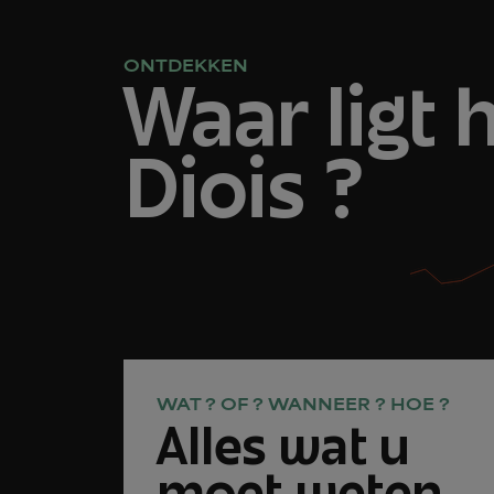
ONTDEKKEN
Waar ligt 
Diois ?
WAT ? OF ? WANNEER ? HOE ?
Alles wat u