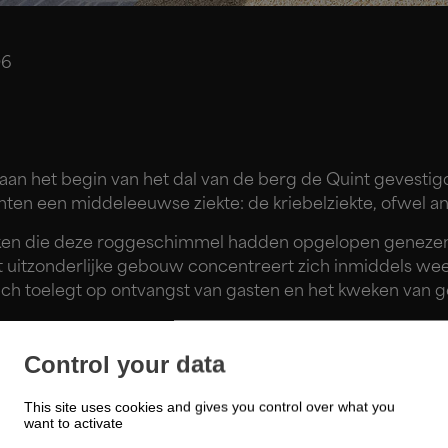
06
h aan het begin van het dal van de berg de Quint gevest
chten een middeleeuwse ziekte: de kriebelziekte, ofwel a
en die deze roggeschimmel hadden opgelopen genezen 
t uitzonderlijke gebouw concentreert zich inmiddels weer
zich toelegt op ontvangst van gasten en het kweken van 
idelijk beeld van de heersende ruimdenkendheid: de kat
Control your data
This site uses cookies and gives you control over what you
want to activate
ix