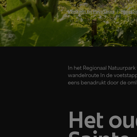
Welkom bij Pays Diois
Pays Di
In het Regionaal Natuurpark
wandelroute In de voetstap
eens benadrukt door de omli
Het ou