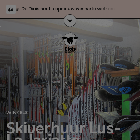
🌿
De Diois heet u opnieuw van harte welkom.
De
natuurbrand is voorbij en toeristische activiteiten zijn
weer geopend. Alleen de berggebieden Solaure,
`
Justin en l’Aup blijven gesloten voor het publiek.
Onze
gastvrouwen en gastheren
van de VVV-kantoren
staan voor u klaar om u veilig en zorgeloos wegwijs te
maken in de Diois.
WINKELS
Skiverhuur Lus-