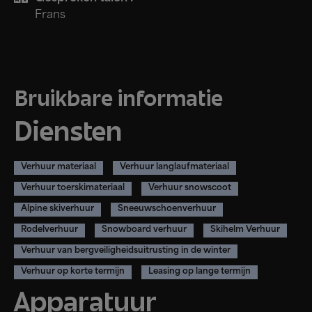
Frans
Bruikbare informatie
Diensten
Verhuur materiaal
Verhuur langlaufmateriaal
Verhuur toerskimateriaal
Verhuur snowscoot
Alpine skiverhuur
Sneeuwschoenverhuur
Rodelverhuur
Snowboard verhuur
Skihelm Verhuur
Verhuur van bergveiligheidsuitrusting in de winter
Verhuur op korte termijn
Leasing op lange termijn
Apparatuur