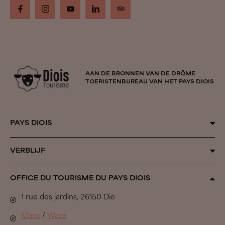
AAN DE BRONNEN VAN DE DRÔME
TOERISTENBUREAU VAN HET PAYS DIOIS
PAYS DIOIS
Door de seizoenen heen
VERBLIJF
Inspiration Vercors
Alle accommodaties
OFFICE DU TOURISME DU PAYS DIOIS
Biovallée®
Uit de band springen
1 rue des jardins, 26150 Die
Het herdersleven
In de Pays Diois gaan we…
Maps
/
Waze
Regionale natuurparken