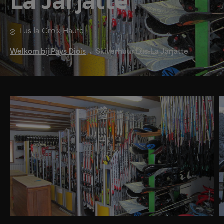
La Jarjatte
Lus-la-Croix-Haute
Welkom bij Pays Diois
Skiverhuur Lus-La Jarjatte