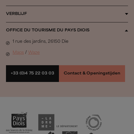
Door de seizoenen heen
VERBLIJF
Inspiration Vercors
Alle accommodaties
OFFICE DU TOURISME DU PAYS DIOIS
Biovallée®
Uit de band springen
1 rue des jardins, 26150 Die
Het herdersleven
In de Pays Diois gaan we…
Maps
/
Waze
Regionale natuurparken
Wandelen & Fietsen
Boek mijn verblijf
+33 (0)4 75 22 03 03
Contact & Openingstijden