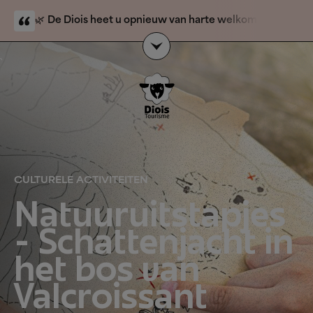
🌿
De Diois heet u opnieuw van harte welkom.
De
natuurbrand is voorbij en toeristische activiteiten zijn
weer geopend. Alleen de berggebieden Solaure,
`
Justin en l’Aup blijven gesloten voor het publiek.
Onze
gastvrouwen en gastheren
van de VVV-kantoren
staan voor u klaar om u veilig en zorgeloos wegwijs te
maken in de Diois.
CULTURELE ACTIVITEITEN
Natuuruitstapjes
- Schattenjacht in
het bos van
Valcroissant