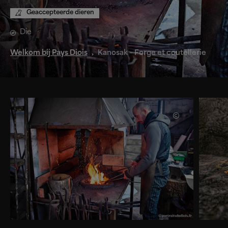
Geaccepteerde dieren
Die
Welkom bij Pays Diois
Kanosak – Forge et coutellerie