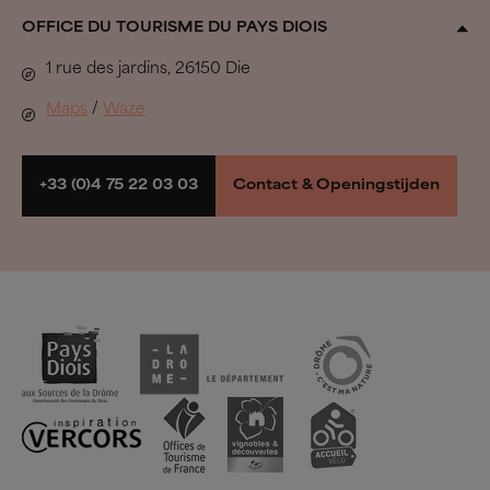
Alle accommodaties
OFFICE DU TOURISME DU PAYS DIOIS
Biovallée®
Uit de band springen
1 rue des jardins, 26150 Die
Het herdersleven
In de Pays Diois gaan we…
Maps
/
Waze
Regionale natuurparken
Wandelen & Fietsen
Boek mijn verblijf
+33 (0)4 75 22 03 03
Contact & Openingstijden