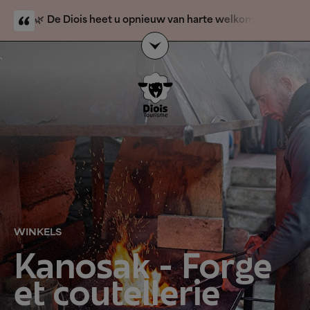
🌿
De Diois heet u opnieuw van harte welkom.
De
natuurbrand is voorbij en toeristische activiteiten zijn
weer geopend. Alleen de berggebieden Solaure,
`
Justin en l’Aup blijven gesloten voor het publiek.
Onze
gastvrouwen en gastheren
van de VVV-kantoren
staan voor u klaar om u veilig en zorgeloos wegwijs te
maken in de Diois.
WINKELS
Kanosak - Forge
et coutellerie