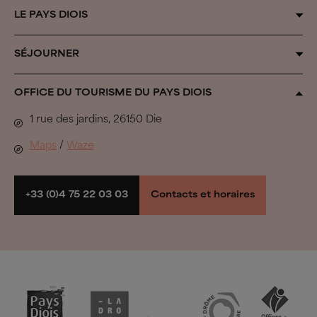
LE PAYS DIOIS
Qui sommes-nous ?
SÉJOURNER
Au fil des saisons
Organiser son séjour
OFFICE DU TOURISME DU PAYS DIOIS
Inspiration Vercors
Tous les hébergements
1 rue des jardins, 26150 Die
Biovallée®
Se défouler
Maps
/
Waze
Pastoralisme
À voir, à faire
Parcs naturels et espaces préservés
Randonner et rouler
+33 (0)4 75 22 03 03
Contacts et horaires
Groupes
Espace presse
Espace pro