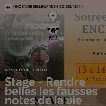
🔥
INCENDIE BELLEGARDE EN DIOIS/MONTLAHUC
:
massif/forêt domaniale du Claps. Le site du Claps
n’est pas touché par l’événement et reste accessible
`
ACTIVITÉS CULTURELLES
Stage - Rendre
belles les fausses
notes de la vie