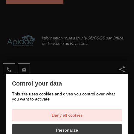
Information mise à jour le 06/06/26 par Office
de Tourisme du Pays Diois
Control your data
This site uses cookies and gives you control over what
you want to activate
DÉCOUVRIR
Où se trouve le Pays Diois ?
Deny all cookies
Personalize