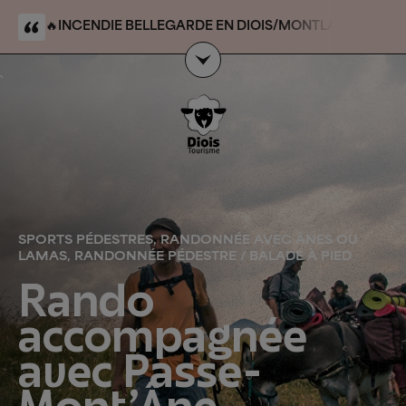
🔥
INCENDIE BELLEGARDE EN DIOIS/MONTLAHUC
:
massif/forêt domaniale du Claps. Le site du Claps
n’est pas touché par l’événement et reste accessible
`
SPORTS PÉDESTRES, RANDONNÉE AVEC ÂNES OU
LAMAS, RANDONNÉE PÉDESTRE / BALADE À PIED
Rando
accompagnée
avec Passe-