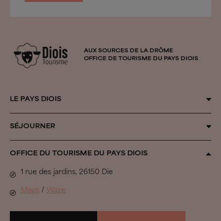
AUX SOURCES DE LA DRÔME
OFFICE DE TOURISME DU PAYS DIOIS
LE PAYS DIOIS
Qui sommes-nous ?
SÉJOURNER
Au fil des saisons
Organiser son séjour
OFFICE DU TOURISME DU PAYS DIOIS
Inspiration Vercors
Tous les hébergements
1 rue des jardins, 26150 Die
Biovallée®
Se défouler
Maps
/
Waze
Pastoralisme
À voir, à faire
Parcs naturels et espaces préservés