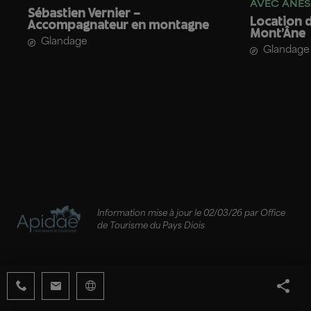
AVEC ÂNES
Sébastien Vernier –
Location d
Accompagnateur en montagne
Mont’Âne
Glandage
Glandage
Information mise à jour le 02/03/26 par Office
de Tourisme du Pays Diois