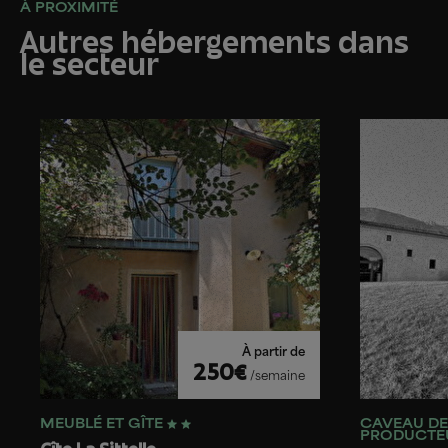
À PROXIMITÉ
Autres hébergements dans
le secteur
À partir de
250€
/semaine
MEUBLÉ ET GÎTE
CAVEAU DE
PRODUCTE