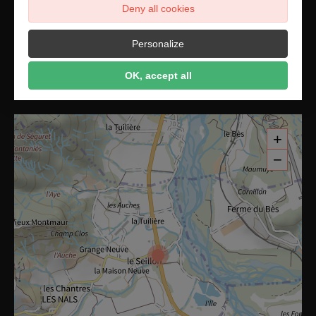
Deny all cookies
Personalize
Nous contacter par mail
OK, accept all
+
−