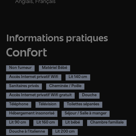
Anglais, Français
Informations pratiques
Confort
Non fumeur
Matériel Bébé
Accès Internet privatif Wifi
Lit 140 cm
Sanitaires privés
Cheminée / Poêle
Accès Internet privatif Wifi gratuit
Douche
Téléphone
Télévision
Toilettes séparées
Hébergement insonorisé
Séjour / Salle à manger
Lit 90 cm
Lit 160 cm
Lit bébé
Chambre familiale
Douche à l'italienne
Lit 200 cm