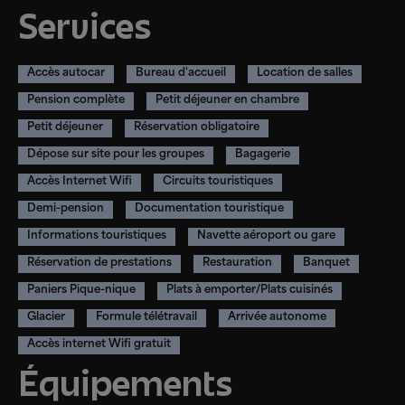
Services
Accès autocar
Bureau d'accueil
Location de salles
Pension complète
Petit déjeuner en chambre
Petit déjeuner
Réservation obligatoire
Dépose sur site pour les groupes
Bagagerie
Accès Internet Wifi
Circuits touristiques
Demi-pension
Documentation touristique
Informations touristiques
Navette aéroport ou gare
Réservation de prestations
Restauration
Banquet
Paniers Pique-nique
Plats à emporter/Plats cuisinés
Glacier
Formule télétravail
Arrivée autonome
Accès internet Wifi gratuit
Équipements