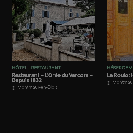
HÔTEL - RESTAURANT
HÉBERGEME
Restaurant – L’Orée du Vercors –
La Roulott
Depuis 1832
Montmaur
Montmaur-en-Diois