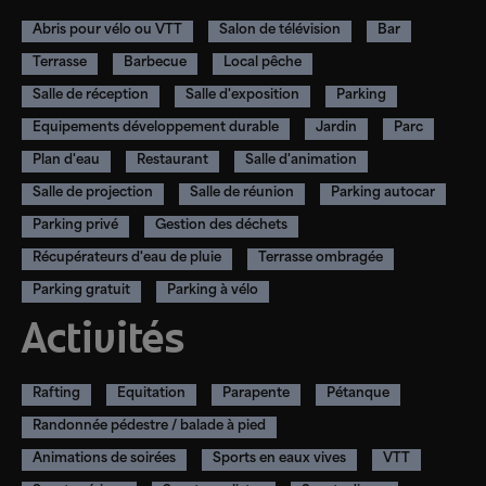
Abris pour vélo ou VTT
Salon de télévision
Bar
Terrasse
Barbecue
Local pêche
Salle de réception
Salle d'exposition
Parking
Equipements développement durable
Jardin
Parc
Plan d'eau
Restaurant
Salle d'animation
Salle de projection
Salle de réunion
Parking autocar
Parking privé
Gestion des déchets
Récupérateurs d'eau de pluie
Terrasse ombragée
Parking gratuit
Parking à vélo
Activités
Rafting
Equitation
Parapente
Pétanque
Randonnée pédestre / balade à pied
Animations de soirées
Sports en eaux vives
VTT