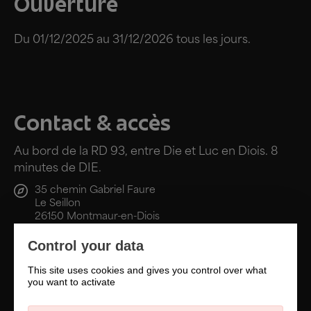
Ouverture
Du 01/12/2025 au 31/12/2026 tous les jours.
Contact & accès
Au bord de la RD 93, entre Die et Luc en Diois. 8
minutes de DIE.
35 chemin Gabriel Faure
Le Seillon
26150 Montmaur-en-Diois
Control your data
07 64 30 00 25
This site uses cookies and gives you control over what
you want to activate
Site internet