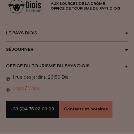
AUX SOURCES DE LA DRÔME
OFFICE DE TOURISME DU PAYS DIOIS
LE PAYS DIOIS
Qui sommes-nous ?
SÉJOURNER
Au fil des saisons
Organiser son séjour
OFFICE DU TOURISME DU PAYS DIOIS
Inspiration Vercors
Tous les hébergements
1 rue des jardins, 26150 Die
Biovallée®
Se défouler
Maps
/
Waze
Pastoralisme
À voir, à faire
Parcs naturels et espaces préservés
Randonner et rouler
+33 (0)4 75 22 03 03
Contacts et horaires
Groupes
Espace presse