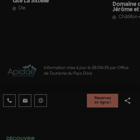
Gîte La Sittelle
Domaine d
Die
Jérôme et 
Châtillon-
Information mise à jour le 28/04/26 par Office
de Tourisme du Pays Diois
Réservez
en ligne !
DÉCOUVRIR