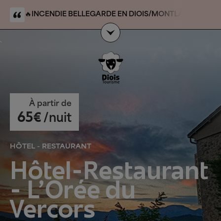
🔥
INCENDIE BELLEGARDE EN DIOIS/MONTLAHUC
:
massif/forêt domaniale du Claps. Le site du Claps
n’est pas touché par l’événement et reste accessible
`
À partir de
65€
/nuit
HÔTEL - RESTAURANT
Hôtel-Restaurant
- L'Orée du
Vercors